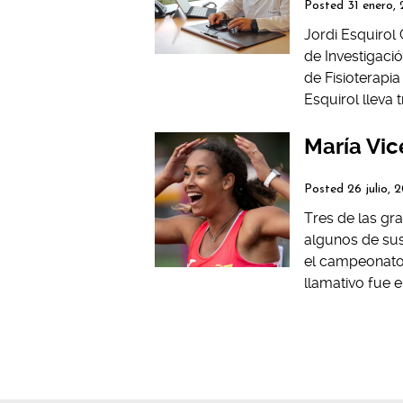
Posted
31 enero,
Jordi Esquirol
de Investigaci
de Fisioterapi
Esquirol lleva 
María Vic
Posted
26 julio, 
Tres de las gr
algunos de sus
el campeonato
llamativo fue e