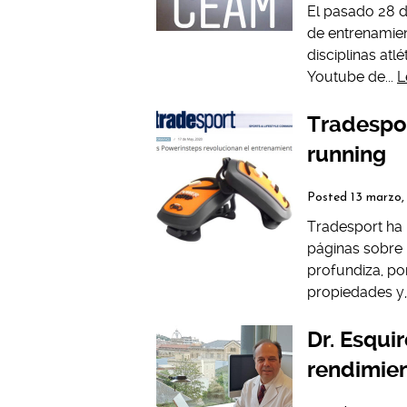
El pasado 28 d
de entrenamien
disciplinas at
Youtube de...
L
Tradespor
running
Posted
13 marzo
Tradesport ha 
páginas sobre P
profundiza, po
propiedades y, 
Dr. Esqui
rendimien