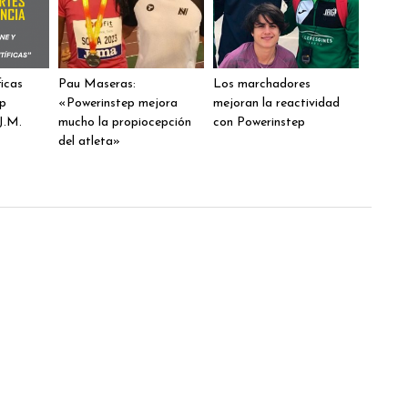
ficas
Pau Maseras:
Los marchadores
ep
«Powerinstep mejora
mejoran la reactividad
J.M.
mucho la propiocepción
con Powerinstep
del atleta»