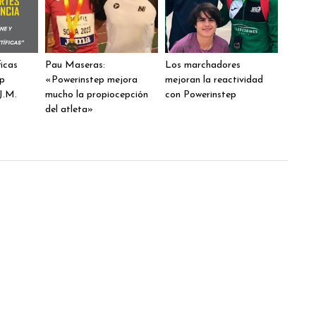
ficas
Pau Maseras:
Los marchadores
ep
«Powerinstep mejora
mejoran la reactividad
J.M.
mucho la propiocepción
con Powerinstep
del atleta»