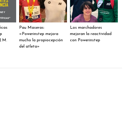
ficas
Pau Maseras:
Los marchadores
ep
«Powerinstep mejora
mejoran la reactividad
J.M.
mucho la propiocepción
con Powerinstep
del atleta»