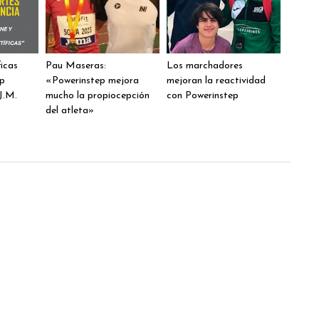
ficas
Pau Maseras:
Los marchadores
ep
«Powerinstep mejora
mejoran la reactividad
J.M.
mucho la propiocepción
con Powerinstep
del atleta»