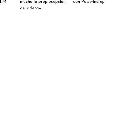
J.M.
mucho la propiocepción
con Powerinstep
del atleta»