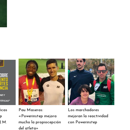
ficas
Pau Maseras:
Los marchadores
ep
«Powerinstep mejora
mejoran la reactividad
J.M.
mucho la propiocepción
con Powerinstep
del atleta»