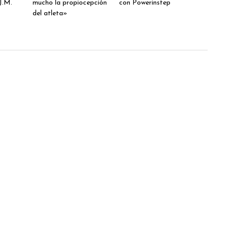
J.M.
mucho la propiocepción
con Powerinstep
del atleta»