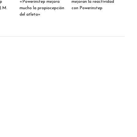
ep
«Powerinstep mejora
mejoran la reactividad
J.M.
mucho la propiocepción
con Powerinstep
del atleta»