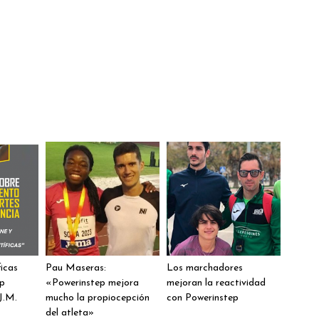
ficas
Pau Maseras:
Los marchadores
ep
«Powerinstep mejora
mejoran la reactividad
J.M.
mucho la propiocepción
con Powerinstep
del atleta»