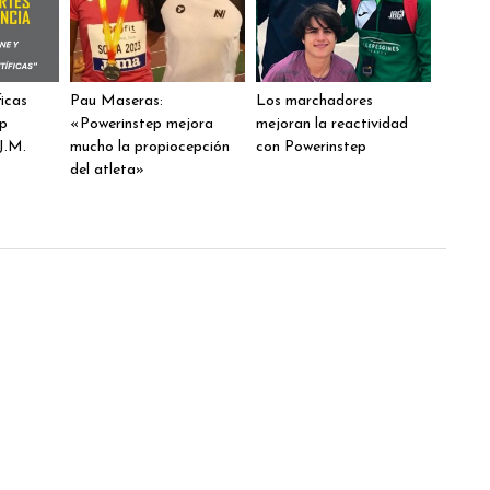
ficas
Pau Maseras:
Los marchadores
ep
«Powerinstep mejora
mejoran la reactividad
J.M.
mucho la propiocepción
con Powerinstep
del atleta»