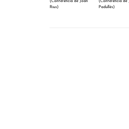
(Conferencia de Joan
(Conferencia de 
Rius)
Padullés)