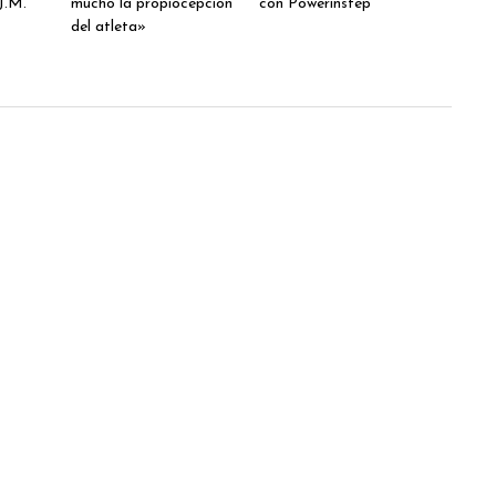
J.M.
mucho la propiocepción
con Powerinstep
del atleta»