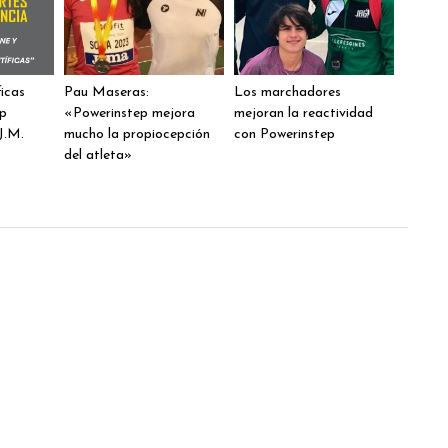
ficas
Pau Maseras:
Los marchadores
ep
«Powerinstep mejora
mejoran la reactividad
J.M.
mucho la propiocepción
con Powerinstep
del atleta»