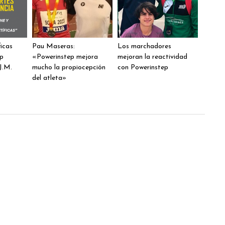
ficas
Pau Maseras:
Los marchadores
ep
«Powerinstep mejora
mejoran la reactividad
J.M.
mucho la propiocepción
con Powerinstep
del atleta»