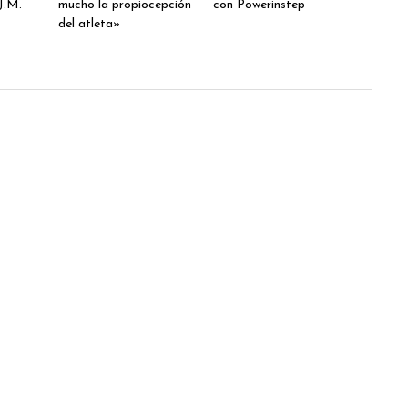
J.M.
mucho la propiocepción
con Powerinstep
del atleta»